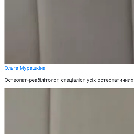
Ольга Мурашкіна
Остеопат-реабілітолог, спеціаліст усіх остеопатичних