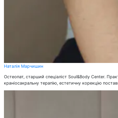
Наталія Марчишин
Остеопат, старший спеціаліст Soul&Body Center. Прак
краніосакральну терапію, естетичну корекцію постави