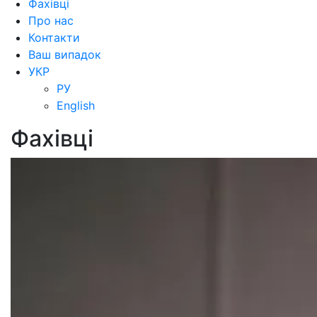
Фахівці
Про нас
Контакти
Ваш випадок
УКР
РУ
English
Фахівці